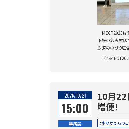
MECT202
下鉄の名古屋駅
鉄道の中づり広
ぜひMECT2
10月2
2025/10/21
15:00
増便！
事務局からのご
事務局