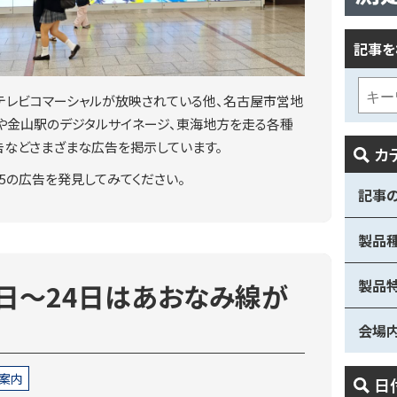
記事を
5はテレビコマーシャルが放映されている他、名古屋市営地
や金山駅のデジタルサイネージ、東海地方を走る各種
告などさまざまな広告を掲示しています。
カ
025の広告を発見してみてください。
記事
製品
製品
2日～24日はあおなみ線が
会場
案内
日