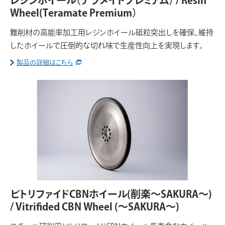
レジンホイール（テラメイトプレミアム） / Resin
Wheel(Teramate Premium）
難削材の高能率加工用レジンホイール砥粒突出しを確保、維持
したホイールで圧倒的な切れ味で生産性向上を実現します。
製品の詳細はこちら
ビトリファイドCBNホイール(削楽～SAKURA～)
/ Vitrifided CBN Wheel (～SAKURA～)