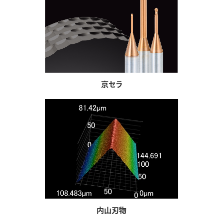
京セラ
内山刃物