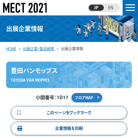
JP
EN
出展企業情報
HOME
出展企業・製品検索
出展企業情報
豊田バンモップス
TOYODA VAN MOPPES
小間番号：1D17
フロアMAP
このページをブックマーク
企業情報を印刷