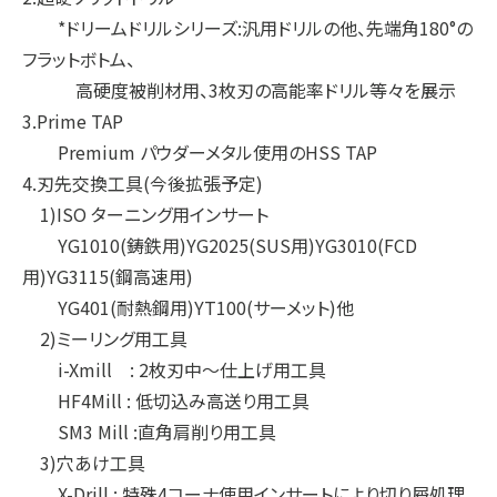
*ドリームドリルシリーズ:汎用ドリルの他、先端角180°の
フラットボトム、
高硬度被削材用、3枚刃の高能率ドリル等々を展示
3.Prime TAP
Premium パウダーメタル使用のHSS TAP
4.刃先交換工具(今後拡張予定)
1)ISO ターニング用インサート
YG1010(鋳鉄用)YG2025(SUS用)YG3010(FCD
用)YG3115(鋼高速用)
YG401(耐熱鋼用)YT100(サーメット)他
2)ミーリング用工具
i-Xmill : 2枚刃中～仕上げ用工具
HF4Mill : 低切込み高送り用工具
SM3 Mill :直角肩削り用工具
3)穴あけ工具
X-Drill : 特殊4コーナ使用インサートにより切り屑処理