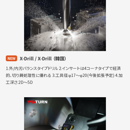
X-Drill / X-Drill
（韓国）
NEW
1.外/内刃バランスタイプドリル 2.インサートは4コーナタイプで経済
的、切り屑処理性に優れる 3.工具径:φ17～φ20(今後拡張予定) 4.加
工深さ:2D～5D