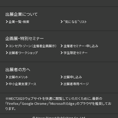
出展企業について
企業一覧・検索
“気になる”リスト
企画展・特別セミナー
コンセプトゾーン（主催者企画展示）
主催者セミナー・申し込み
出展者ワークショップ
学生限定セミナー
出展者の方へ
出展のメリット
出展申し込み
中小企業支援ブース
出展者専用ページ
※MECT2023ウェブサイトを快適に閲覧していただくために、
最新の
「Firefox」「Google Chrome」「Microsoft Edge」のブラウザを推奨してお
ります。
© News Digest Publishing Co.,Ltd.