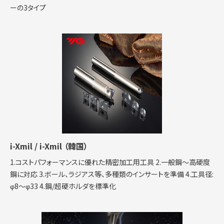
ーの3タイプ
i-Xmil / i-Xmil
（韓国）
1.コストパフォーマンスに優れた精密加工用工具 2.一般鋼～高硬度
鋼に対応 3.ボール、ラジアス等、多種類のインサートを準備 4.工具径:
φ8～φ33 4.鋼/超硬ホルダを標準化