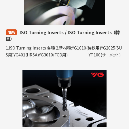
ISO Turning Inserts / ISO Turning Inserts
（韓
NEW
国）
1.ISO Turning Inserts 各種 2.新材種:YG1010(鋳鉄用)YG2025(SU
S用)YG401(HRSA)YG3010(FCD用) YT100(サーメット)