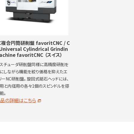
C複合円筒研削盤 favoritCNC / C
Universal Cylindrical Grindin
achine favoritCNC
（スイス）
スチューダ研削盤同様に高精度研削を
にしながら機能を絞り価格を抑えたエ
リーNC研削盤。 旋回式砥石ヘッドには、
用と内径用の各々1個のスピンドルを搭
能。
品の詳細はこちら