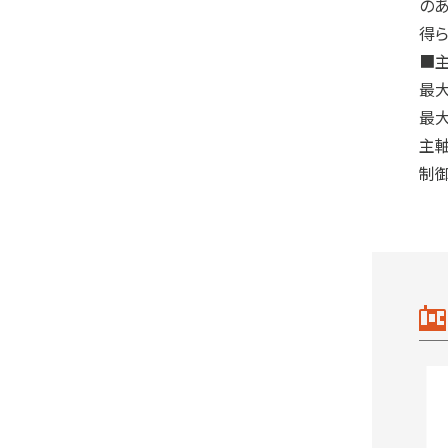
の
得ら
■
最大
最大
主軸
制御