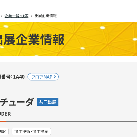
企業一覧・検索
出展企業情報
出展企業情報
番号：1A40
フロアMAP
チューダ
共同出展
UDER
削盤
加工技術・加工提案