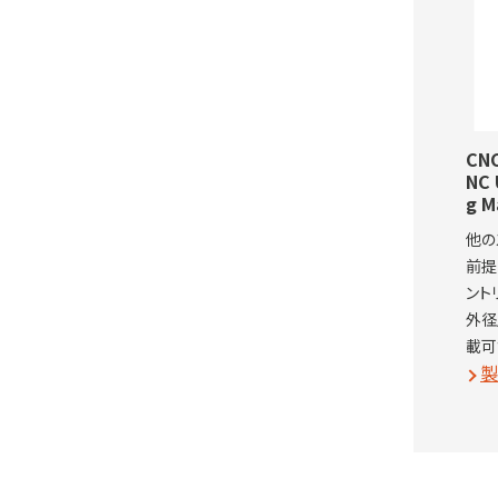
CN
NC 
g M
他の
前提
ント
外径
載可
製