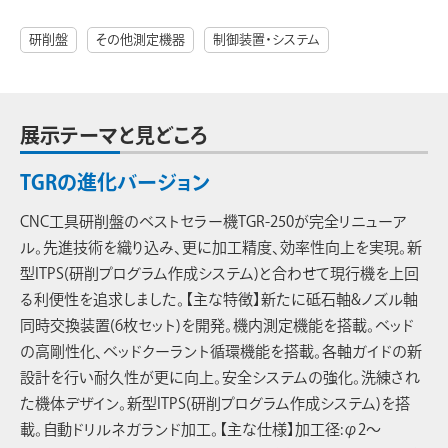
研削盤
その他測定機器
制御装置・システム
展示テーマと見どころ
TGRの進化バージョン
CNC工具研削盤のベストセラー機TGR-250が完全リニューア
ル。先進技術を織り込み、更に加工精度、効率性向上を実現。新
型ITPS(研削プログラム作成システム)と合わせて現行機を上回
る利便性を追求しました。【主な特徴】新たに砥石軸&ノズル軸
同時交換装置(6枚セット)を開発。機内測定機能を搭載。ベッド
の高剛性化、ベッドクーラント循環機能を搭載。各軸ガイドの新
設計を行い耐久性が更に向上。安全システムの強化。洗練され
た機体デザイン。新型ITPS(研削プログラム作成システム)を搭
載。自動ドリルネガランド加工。【主な仕様】加工径:φ2～