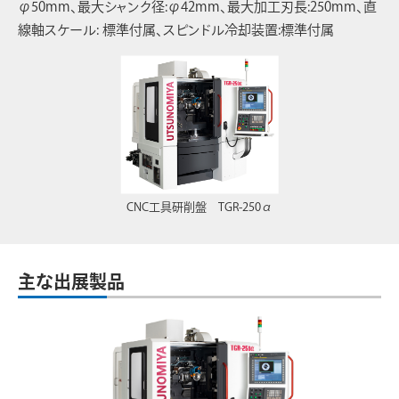
φ50mm、最大シャンク径:φ42mm、最大加工刃長:250mm、直
線軸スケール: 標準付属、スピンドル冷却装置:標準付属
CNC工具研削盤 TGR-250α
主な出展製品