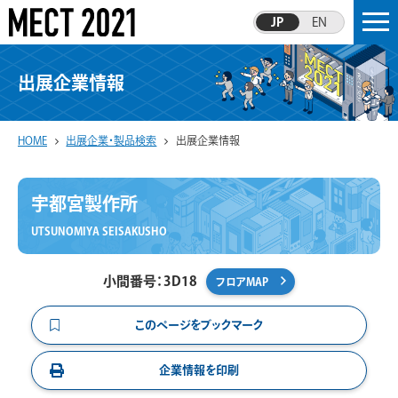
JP
EN
出展企業情報
HOME
出展企業・製品検索
出展企業情報
宇都宮製作所
UTSUNOMIYA SEISAKUSHO
小間番号：3D18
フロアMAP
このページをブックマーク
企業情報を印刷