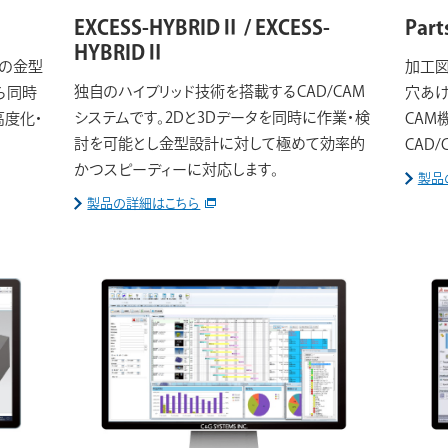
EXCESS-HYBRIDⅡ / EXCESS-
Part
HYBRIDⅡ
型の金型
加工図
独自のハイブリッド技術を搭載するCAD/CAM
ら同時
穴あけ
システムです。2Dと3Dデータを同時に作業・検
高度化・
CAM
討を可能とし金型設計に対して極めて効率的
CAD
かつスピーディーに対応します。
製品
製品の詳細はこちら