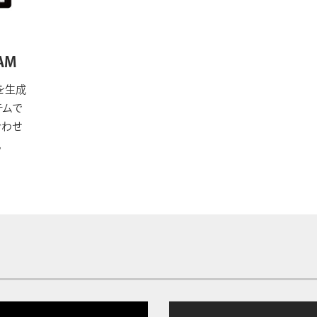
 AM
を生成
テムで
合わせ
。