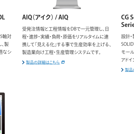
OL
AIQ（アイク） / AIQ
CG S
Seri
受発注情報と工程情報をDBで一元管理し、日
5軸対
設計・
程・進捗・実績・負荷・原価をリアルタイムに連
し、製
SOL
携して「見える化」する事で生産効率を上げる、
適なシ
モール
製造業向け工程・生産管理システムです。
アドイ
製品の詳細はこちら
製品