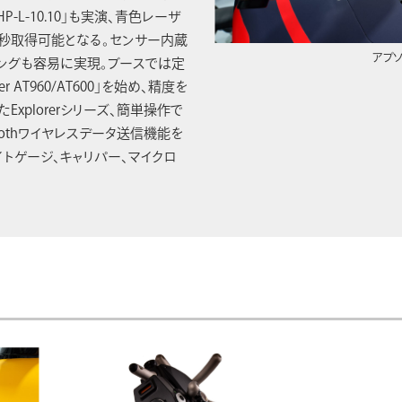
-L-10.10」も実演、青色レーザ
/秒取得可能となる。センサー内蔵
アブ
ングも容易に実現。ブースでは定
acker AT960/AT600」を始め、精度を
xplorerシリーズ、簡単操作で
uetoothワイヤレスデータ送信機能を
イトゲージ、キャリパー、マイクロ