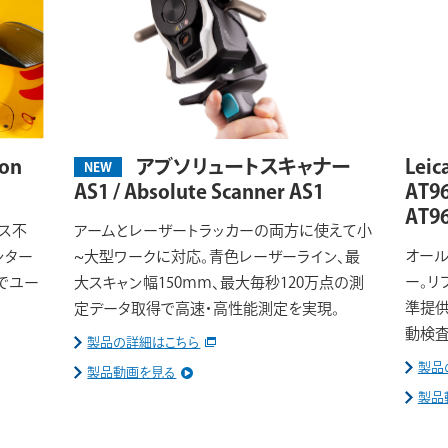
on
アブソリュートスキャナー
Le
NEW
AS1 / Absolute Scanner AS1
AT96
AT9
ンス不
アームとレーザートラッカーの両方に使えて小
オール
ンター
~大型ワークに対応。青色レーザーライン、最
ー。リ
でユー
大スキャン幅150ｍｍ、最大毎秒120万点の測
準提供
定データ取得で高速・高性能測定を実現。
動検査
製品の詳細はこちら
製品
製品動画を見る
製品