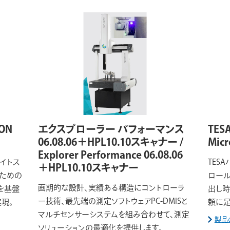
ON
エクスプローラー パフォーマンス
TES
06.08.06＋HPL10.10スキャナー /
Micr
Explorer Performance 06.08.06
イトス
TES
＋HPL10.10スキャナー
のための
ロー
画期的な設計、実績ある構造にコントローラ
を基盤
出し時
ー技術、最先端の測定ソフトウェアPC-DMISと
現。
頼に足
マルチセンサーシステムを組み合わせて、測定
製品
ソリューションの最適化を提供します。