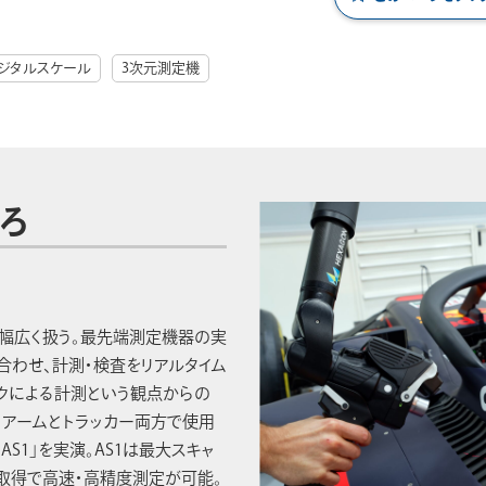
ジタルスケール
3次元測定機
ろ
幅広く扱う。最先端測定機器の実
合わせ、計測・検査をリアルタイム
ックによる計測という観点からの
トアームとトラッカー両方で使用
S1」を実演。AS1は最大スキャ
ータ取得で高速・高精度測定が可能。