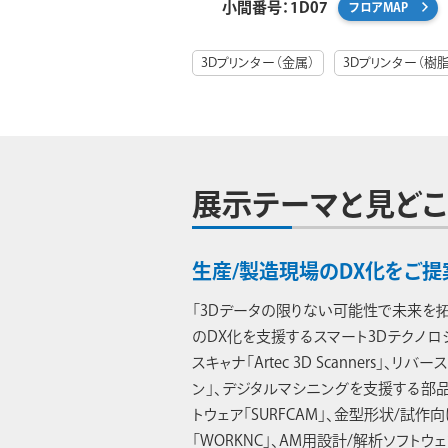
小間番号：1D07
フロアMAP
3Dプリンター（金属）
3Dプリンター（樹脂
展示テーマと見どこ
生産/製造現場のDX化をご提
「3Dデータの限りない可能性で未来を拓
のDX化を支援するスマート3Dテクノロ
スキャナ「Artec 3D Scanners」、リ
ン」、デジタルマシニングを支援する部品
トウェア「SURFCAM」、金型形状/試作
「WORKNC」、AM用設計/解析ソフトウェア「