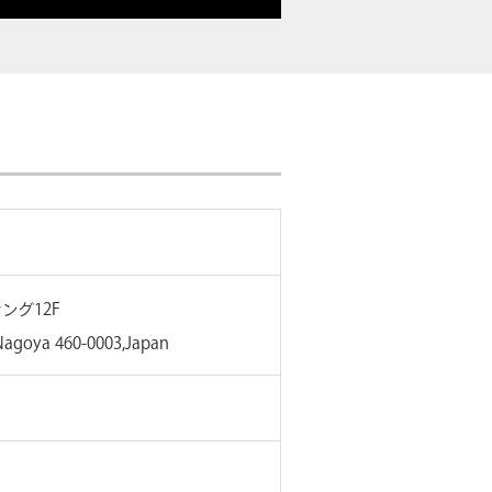
ング12F
,Nagoya 460-0003,Japan