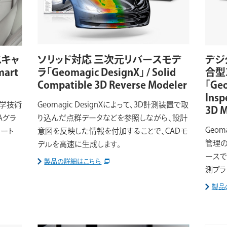
スキャ
ソリッド対応 三次元リバースモデ
デジ
mart
ラ「Geomagic DesignX」 / Solid
合型
Compatible 3D Reverse Modeler
「Geo
Insp
光学技術
Geomagic DesignXによって、3D計測装置で取
3D M
Aグラ
り込んだ点群データなどを参照しながら、設計
Geom
マート
意図を反映した情報を付加することで、CADモ
管理の
デルを高速に生成します。
ースで
製品の詳細はこちら
測プラ
製品