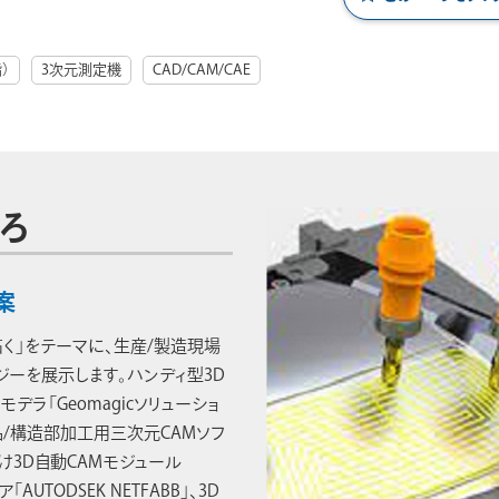
）
3次元測定機
CAD/CAM/CAE
ろ
案
く」をテーマに、生産/製造現場
ジーを展示します。ハンディ型3D
バースモデラ「Geomagicソリューショ
/構造部加工用三次元CAMソフ
向け3D自動CAMモジュール
AUTODSEK NETFABB」、3D