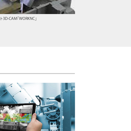
3D-CAM「WORKNC」