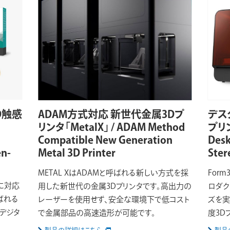
D触感
ADAM方式対応 新世代金属3Dプ
デス
リンタ「MetalX」 / ADAM Method
プリン
Compatible New Generation
Desk
en-
Metal 3D Printer
Ster
METAL XはADAMと呼ばれる新しい方式を採
Form
スに対応
用した新世代の金属3Dプリンタです。高出力の
ロダク
ばれる
レーザーを使用せず、安全な環境下で低コスト
ズを実
デジタ
で金属部品の高速造形が可能です。
度3D