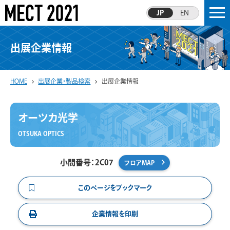
JP
EN
出展企業情報
HOME
出展企業・製品検索
出展企業情報
オーツカ光学
OTSUKA OPTICS
小間番号：2C07
フロアMAP
このページをブックマーク
企業情報を印刷