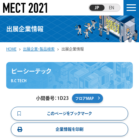
JP
EN
出展企業情報
HOME
出展企業・製品検索
出展企業情報
ビーシーテック
B.C TECH
小間番号：1D23
フロアMAP
このページをブックマーク
企業情報を印刷