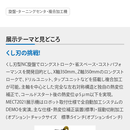
旋盤・ターニングセンタ・複合加工機
展示テーマと見どころ
くし刃の挑戦!
くし刃型NC旋盤でロングストローク・省スペース・コストパフォ
ーマンスを開発目的とし、X軸350mm、Z軸350mmのロングスト
ロークで、ドリルユニット、タップユニットなどを搭載し複合加工
が可能。主軸を中心とした完全な左右対称構造と独自の熱変位
補正で、コールドスタート後の熱変位φ5μm以下を実現。
MECT2021展示機はロボット取付仕様で全自動加工システムの
DEMOを実演。主な仕様・熱変位補正装置(標準)・揺動切削加工
(オプション)・チャックサイズ 標準:5インチ(オプション:6インチ)