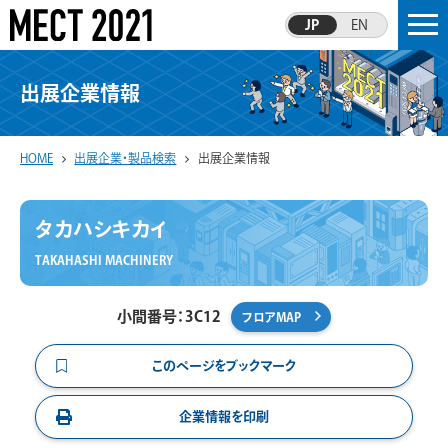
JP
EN
出展企業情報
HOME
出展企業・製品検索
出展企業情報
タカハシキカイ
TAKAHASHI MACHINERY
小間番号：3C12
フロアMAP
このページをブックマーク
企業情報を印刷