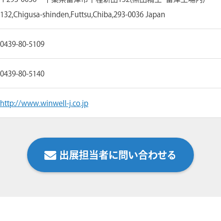
132,Chigusa-shinden,Futtsu,Chiba,293-0036 Japan
0439-80-5109
0439-80-5140
http://www.winwell-j.co.jp
出展担当者に問い合わせる