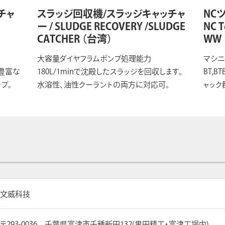
チャ
スラッジ回収機/スラッジキャッチャ
NCツ
ー / SLUDGE RECOVERY /SLUDGE
NC T
CATCHER
（台湾）
WW
大容量ダイヤフラムポンプ処理能力
マシ
む豊富な
180L/1minで沈殿したスラッジを回収します。
BT,
プ。
水溶性、油性クーラントの両方に対応可。
ャック
文威科技
〒293-0036 千葉県富津市千種新田132(黒田精工・富津工場内)