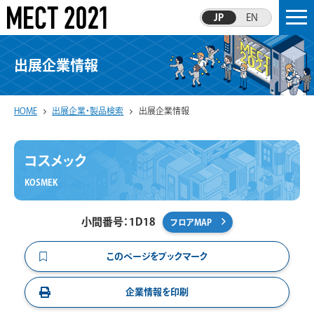
JP
EN
出展企業情報
HOME
出展企業・製品検索
出展企業情報
コスメック
KOSMEK
小間番号：1D18
フロアMAP
このページをブックマーク
企業情報を印刷