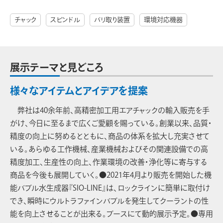
チャック
スピンドル
バリ取り装置
環境対応機器
展示テーマと見どころ
様々なアイテムとアイデアを提案
弊社は40余年前、高精密加工用エアチャックの輸入販売を手
がけ、今日に至るまで広くご愛顧を賜っている。創業以来、品質・
精度の向上に努めるとともに、商品の体系を拡大し充実させて
いる。あらゆる工作機械、産業機械およびその関連設備での高
精度加工、生産性の向上、作業環境の改善・浄化等に寄与する
商品を今後も展開していく。●2021年4月より販売を開始した機
能バブル水生成器『SIO-LINE』は、ロックラインに簡単に取付け
でき、瞬時にウルトラファインバブルを発生してクーラントの性
能を向上させることが出来る。ブースにて動的展示予定。●専用