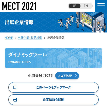
JP
EN
出展企業情報
HOME
出展企業・製品検索
出展企業情報
ダイナミックツール
DYNAMIC TOOLS
小間番号：1C75
フロアMAP
このページをブックマーク
企業情報を印刷