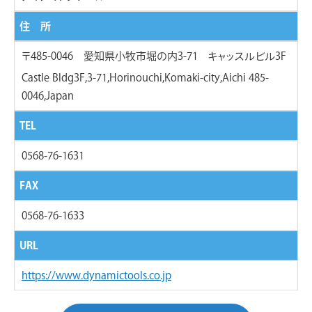
住 所
〒485-0046 愛知県小牧市堀の内3-71 キャッスルビル3F
Castle Bldg3F,3-71,Horinouchi,Komaki-city,Aichi 485-
0046,Japan
TEL
0568-76-1631
FAX
0568-76-1633
URL
https://www.dynamictools.co.jp