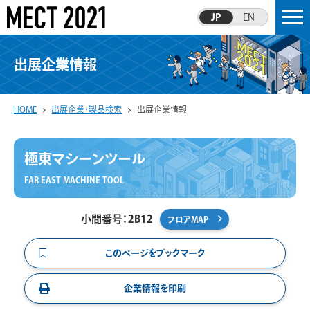
JP
EN
出展企業情報
HOME
出展企業・製品検索
出展企業情報
極東マシーンツール
FAR EAST MACHINE TOOL
小間番号：2B12
フロアMAP
このページをブックマーク
企業情報を印刷