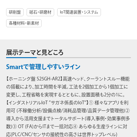
研削盤
砥石・研磨材
IoT関連装置・システム
各種材料・新素材
展示テーマと見どころ
Smartで管理しやすいライン
【ホーニング盤 S25GH-AR2】高速ヘッド、クーラントスルー機能
の搭載により、加工時間を半減。工法を2個加工から1個加工に
変更し、工程省略を実現するとともに、設置面積も2分の1に。
【インダストリアルIoT ”サガネ係長のIoT”】① 様々なアプリを利
用可 (不稼働分析/設備点検/消耗品管理/品質データ管理他)②
導入から活用支援までトータルサポート(導入事例・効果事例多
数)③ OT (FA)からITまで一括対応④ あらゆる生産ラインに対
応(PLC/CNC/センサの接続性の高さは世界トップレベル)