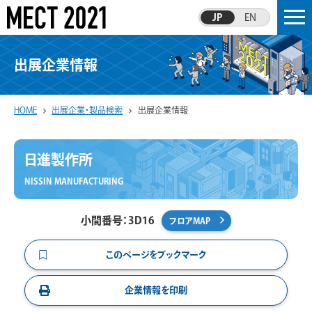
JP
EN
出展企業情報
HOME
出展企業・製品検索
出展企業情報
日進製作所
NISSIN MANUFACTURING
小間番号：3D16
フロアMAP
このページをブックマーク
企業情報を印刷