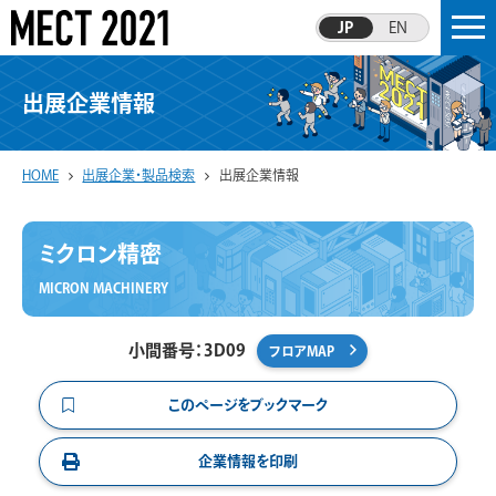
JP
EN
出展企業情報
HOME
出展企業・製品検索
出展企業情報
ミクロン精密
MICRON MACHINERY
小間番号：3D09
フロアMAP
このページをブックマーク
企業情報を印刷