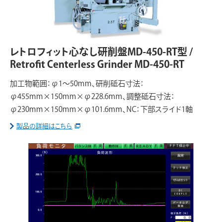
レトロフィット心なし研削盤MD-450-RT型 /
Retrofit Centerless Grinder MD-450-RT
加工物範囲：φ1～50mm、研削砥石寸法：
φ455mm×150mm×φ228.6mm、調整砥石寸法：
φ230mm×150mm×φ101.6mm、NC：下部スライド1軸
製品の詳細はこちら