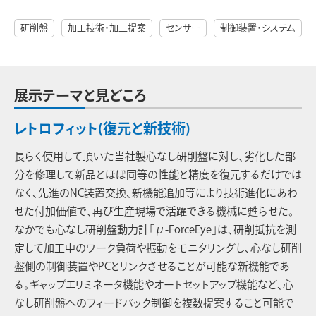
研削盤
加工技術・加工提案
センサー
制御装置・システム
展示テーマと見どころ
レトロフィット(復元と新技術)
長らく使用して頂いた当社製心なし研削盤に対し、劣化した部
分を修理して新品とほぼ同等の性能と精度を復元するだけでは
なく、先進のNC装置交換、新機能追加等により技術進化にあわ
せた付加価値で、再び生産現場で活躍できる機械に甦らせた。
なかでも心なし研削盤動力計「μ-ForceEye」は、研削抵抗を測
定して加工中のワーク負荷や振動をモニタリングし、心なし研削
盤側の制御装置やPCとリンクさせることが可能な新機能であ
る。ギャップエリミネータ機能やオートセットアップ機能など、心
なし研削盤へのフィードバック制御を複数提案すること可能で