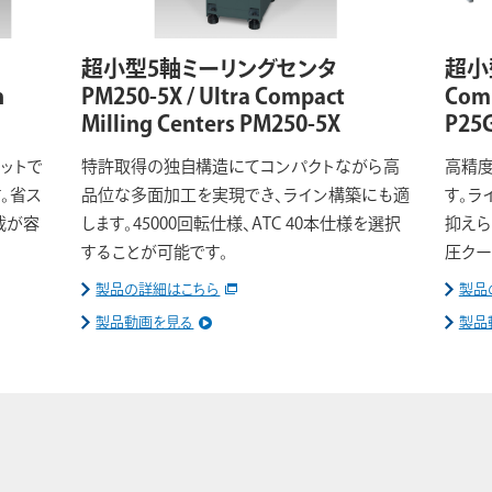
超小型5軸ミーリングセンタ
超小型
n
PM250-5X / Ultra Compact
Comp
Milling Centers PM250-5X
P25
ットで
特許取得の独自構造にてコンパクトながら高
高精度
。省ス
品位な多面加工を実現でき、ライン構築にも適
す。ラ
載が容
します。45000回転仕様、ATC 40本仕様を選択
抑えら
することが可能です。
圧クー
製品の詳細はこちら
製品
製品動画を見る
製品