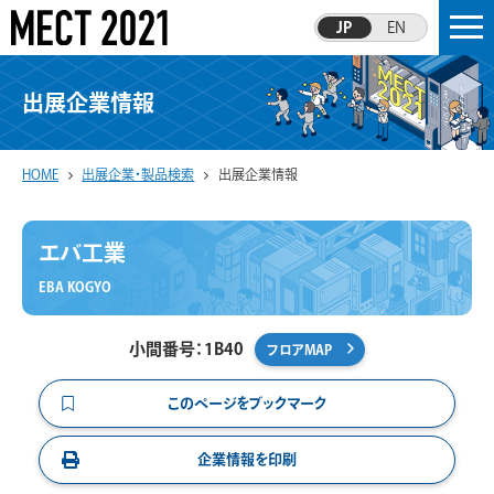
JP
EN
出展企業情報
HOME
出展企業・製品検索
出展企業情報
エバ工業
EBA KOGYO
小間番号：1B40
フロアMAP
このページをブックマーク
企業情報を印刷