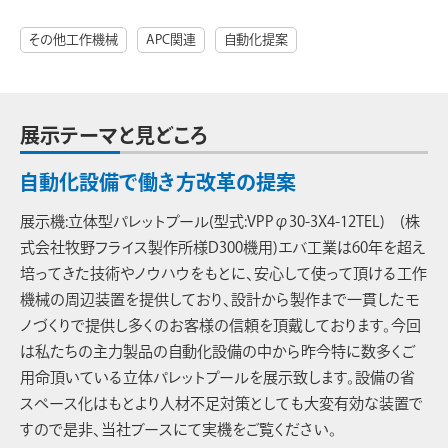
その他工作機械
APC関連
自動化提案
展示テーマと見どころ
自動化設備で働き方改革の提案
展示機:立体型パレットプール(型式:VPPφ30-3X4-12TEL) (株
式会社牧野フライス製作所様D300機用)エバ工業は60年を超え
培ってきた技術やノウハウをもとに、安心して使って頂ける工作
機械の周辺装置を提供しており、設計から製作まで一貫したモ
ノづくりで提供し多くのお客様の信頼を頂戴しております。今回
は私たちの主力製品の自動化設備の中から昨今特に数多くご
用命頂いている立体パレットプールを展示致します。設備の省
スペース化はもとより人材不足対策としても大変有効な装置で
すので是非、当社ブースにて実機をご覧ください。