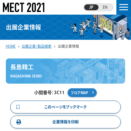
JP
EN
出展企業情報
HOME
出展企業・製品検索
出展企業情報
長島精工
NAGASHIMA SEIKO
小間番号：3C11
フロアMAP
このページをブックマーク
企業情報を印刷