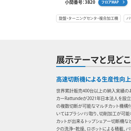
小間番号：3B20
フロアMAP
旋盤・ターニングセンタ・複合加工機
バ
展示テーマと見どこ
高速切断機による生産性向
世界累計販売400台以上の納入実績の
カーRattundeが2021年日本法人を設立
の複数切断が可能なマルチカット機構
いてはブラシバリ取り、切削加工が可能
カットが出来るトップシェアー切断機な
クの洗浄・乾燥、ロボットによる積載、