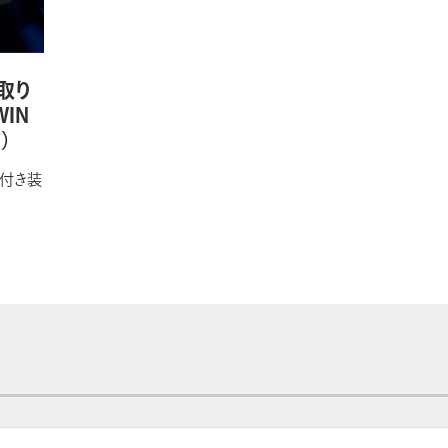
面取り
WIN
）
付き装