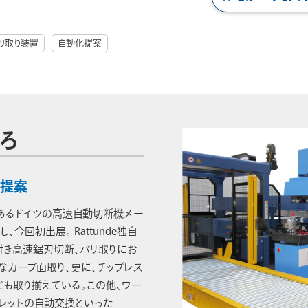
リ取り装置
自動化提案
ろ
上提案
あるドイツの高速自動切断機メー
し、今回初出展。 Rattunde独自
付き高速鋸刃切断、バリ取りにお
なカーブ面取り、更に、チップレス
ども取り揃えている。この他、ワー
パレットの自動交換といった