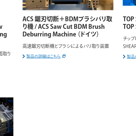
ACS 鋸刃切断＋BDMブラシバリ取
TOP
w
り機 / ACS Saw Cut BDM Brush
TOP
ing
Deburring Machine
（ドイツ）
チップ
高速鋸刃切断機とブラシによるバリ取り装置
SHEA
面取り
製品の詳細はこちら
製品