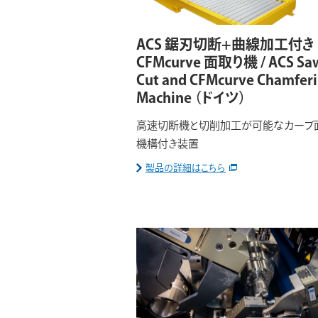
ACS 鋸刃切断+曲線加工付き
CFMcurve 面取り機 / ACS Sa
Cut and CFMcurve Chamfer
Machine
（ドイツ）
高速切断機と切削加工が可能なカーブ
機構付き装置
製品の詳細はこちら