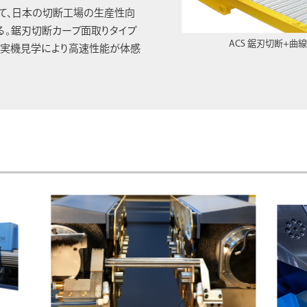
用して、日本の切断工場の生産性向
。鋸刃切断カーブ面取りタイプ
ACS 鋸刃切断+曲線
、実機見学により高速性能が体感