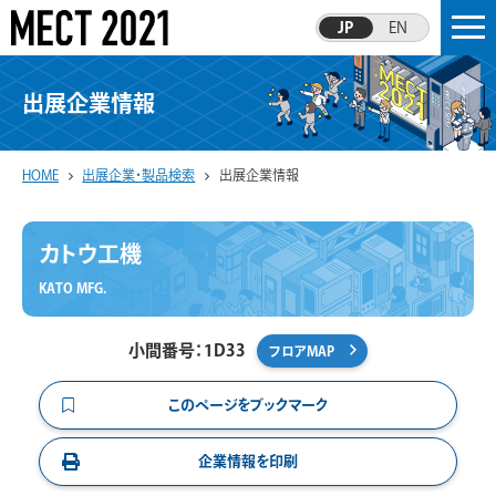
JP
EN
出展企業情報
HOME
出展企業・製品検索
出展企業情報
カトウ工機
KATO MFG.
小間番号：1D33
フロアMAP
このページをブックマーク
企業情報を印刷