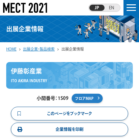
JP
EN
出展企業情報
HOME
出展企業・製品検索
出展企業情報
伊藤彰産業
ITO AKIRA INDUSTRY
小間番号：1S09
フロアMAP
このページをブックマーク
企業情報を印刷