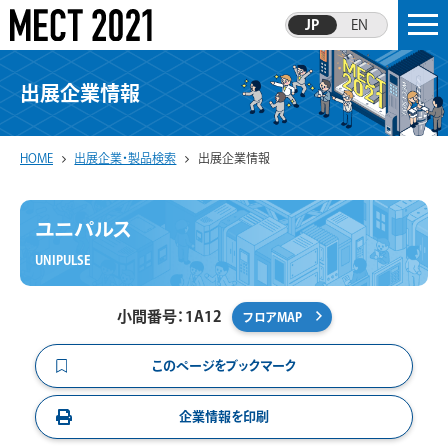
JP
EN
出展企業情報
HOME
出展企業・製品検索
出展企業情報
ユニパルス
UNIPULSE
小間番号：1A12
フロアMAP
このページをブックマーク
企業情報を印刷