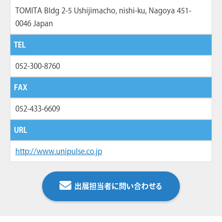
TOMITA Bldg 2-5 Ushijimacho, nishi-ku, Nagoya 451-
0046 Japan
TEL
052-300-8760
FAX
052-433-6609
URL
http://www.unipulse.co.jp
出展担当者に問い合わせる