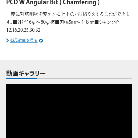
PCD W Angular Bit ( Chamfering )
一度に対切削物を変えずに上下のバリ取りをすることができま
す。■外径16φ〜80φ迄■刃幅5㎜〜１８㎜■シャンク径
12.16.20.25.30.32
製品動画を見る
動画ギャラリー