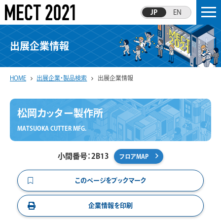
JP
EN
出展企業情報
HOME
出展企業・製品検索
出展企業情報
松岡カッター製作所
MATSUOKA CUTTER MFG.
小間番号：2B13
フロアMAP
このページをブックマーク
企業情報を印刷