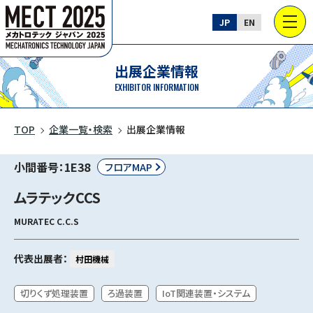
JP
EN
出展企業情報
EXHIBITOR INFORMATION
TOP
企業一覧・検索
出展企業情報
小間番号：1E38
フロアMAP
ムラテックCCS
MURATEC C.C.S
代表出展者：
村田機械
切りくず処理装置
ろ過装置
IoT関連装置・システム