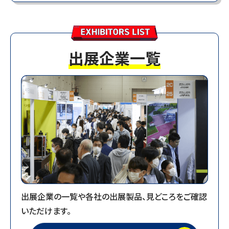
4日間合計：77,613人
1日目：18,728人 2日目：21,194人 3日目：
23,714人 4日目：13,977人
会期中の来場者数をまとめたPDFデータはこちらか
出展企業一覧
らご確認いただけます。
2025.10.26
【10月25日（土）来場者数】13,977人／4日間合計：
77,613人
2025.10.25
【10月24日（金）来場者数】23,714人／3日間合計：
63,636人
2025.10.24
出展企業の一覧や各社の出展製品、見どころをご確認
【10月23日（木）来場者数】21,194人／2日間合計：
いただけます。
39,922人