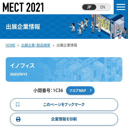
JP
EN
出展企業情報
HOME
出展企業・製品検索
出展企業情報
イノフィス
INNOPHYS
小間番号：1C36
フロアMAP
このページをブックマーク
企業情報を印刷