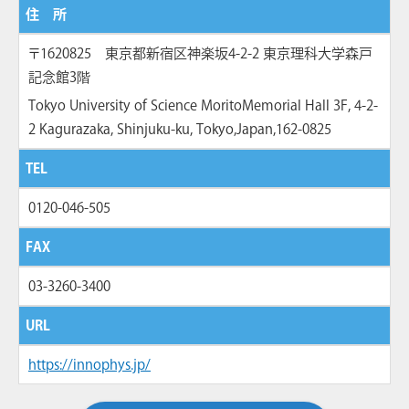
住 所
〒1620825 東京都新宿区神楽坂4-2-2 東京理科大学森戸
記念館3階
Tokyo University of Science MoritoMemorial Hall 3F, 4-2-
2 Kagurazaka, Shinjuku-ku, Tokyo,Japan,162-0825
TEL
0120-046-505
FAX
03-3260-3400
URL
https://innophys.jp/