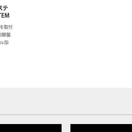
ステ
TEM
タを取付
制御盤
ミル加