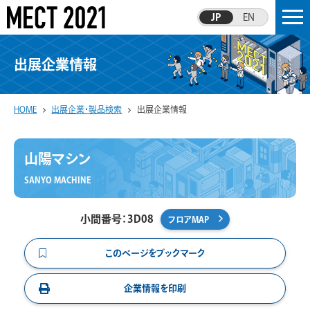
JP
EN
出展企業情報
HOME
出展企業・製品検索
出展企業情報
山陽マシン
SANYO MACHINE
小間番号：3D08
フロアMAP
このページをブックマーク
企業情報を印刷