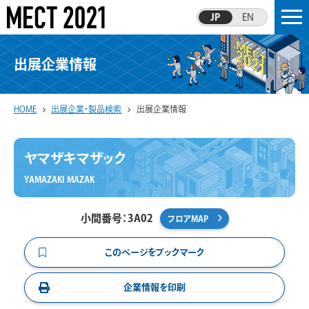
JP
EN
出展企業情報
HOME
出展企業・製品検索
出展企業情報
ヤマザキマザック
YAMAZAKI MAZAK
小間番号：3A02
フロアMAP
このページをブックマーク
企業情報を印刷