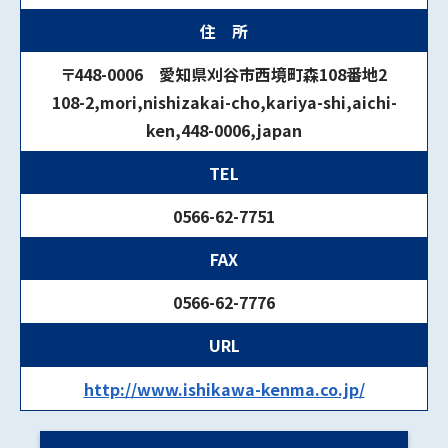
住 所
〒448-0006 愛知県刈谷市西境町森108番地2
108-2,mori,nishizakai-cho,kariya-shi,aichi-
ken,448-0006,japan
TEL
0566-62-7751
FAX
0566-62-7776
URL
http://www.ishikawa-kenma.co.jp/