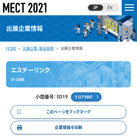
JP
EN
出展企業情報
HOME
出展企業・製品検索
出展企業情報
エステーリンク
ST-LINK
小間番号：3D19
フロアMAP
このページをブックマーク
企業情報を印刷