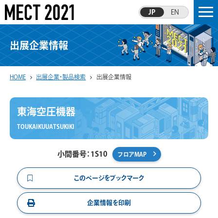
JP
EN
出展企業情報
HOME
出展企業・製品検索
出展企業情報
東海空圧機器
TOUKAIKUUATSUKIKI
小間番号：1S10
フロアMAP
このページをブックマーク
企業情報を印刷