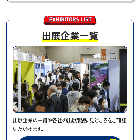
4日間合計：77,613人
1日目：18,728人 2日目：21,194人 3日目：
23,714人 4日目：13,977人
会期中の来場者数をまとめたPDFデータはこちらか
出展企業一覧
らご確認いただけます。
2025.10.26
【10月25日（土）来場者数】13,977人／4日間合計：
77,613人
2025.10.25
【10月24日（金）来場者数】23,714人／3日間合計：
63,636人
2025.10.24
出展企業の一覧や各社の出展製品、見どころをご確認
【10月23日（木）来場者数】21,194人／2日間合計：
いただけます。
39,922人