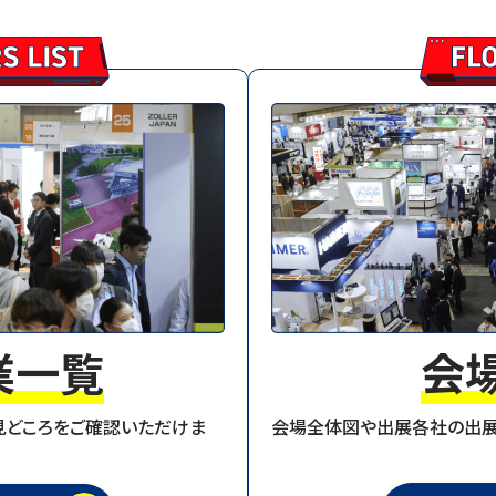
場者数】23,714人／3日間合計：63,636人
場者数】21,194人／2日間合計：39,922人
者数】18,728人
報を公開しました
み線の増便決定について
場登録開始しました。
業一覧
会
セミナーを公開しました。
見どころをご確認いただけま
会場全体図や出展各社の出展
企画展示を公開しました。
ワークショップを公開しました。