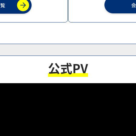
会
一覧
紹介-「MECTここが激アツ！！」Vol.2を公開しました。
ップを公開しました。
ろ紹介-「MECTここが激アツ！！」連載開始！！
業一覧を公開しました
公式PV
ィネート事業者募集を締め切りました。
ディネート事業者募集について
プゾーン出展申込受付終了について
について