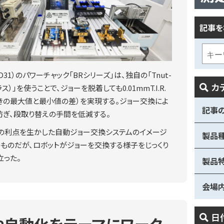
記事を
31）のパワーチャック「BRシリーズ」は、独自の「Tnut-
カ
ラス）」を使うことで、ジョーを脱着しても0.01mmT.I.R.
きの最大値と最小値の差）を実現する。ジョー交換によ
記事
防ぎ、段取り替えの手間を低減する。
この利点を生かした自動ジョー交換システムのイメージ
製品
ものだが、ロボットがジョーを交換する様子をじっくり
立った。
製品
会場
日
や自動化をテーマにワーク