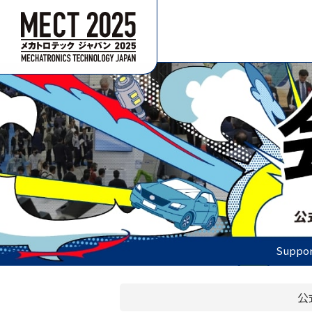
Suppor
公