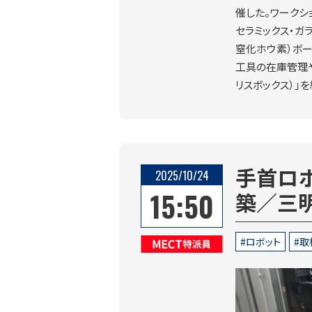
催した。ワークショ
セラミックス・ガラ
窒化ホウ素）ボー
工具の在庫管理や
リスボックス）」
手首ロ
2025/10/24
15:50
築／三
ロボット
取
MECT特派員