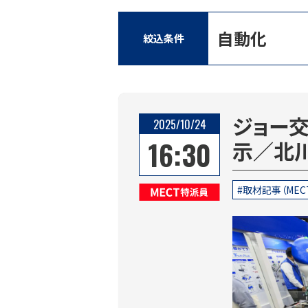
自動化
絞込条件
ジョー
2025/10/24
16:30
示／北
取材記事（MEC
MECT特派員