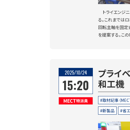
トライエンジニ
る。これまでは
回転主軸を固定
を提案する。この
プライ
2025/10/24
15:20
和工機
取材記事（MEC
MECT特派員
新製品
省エ