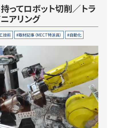
を持ってロボット切削／トラ
ジニアリング
工技術
取材記事（MECT特派員）
自動化