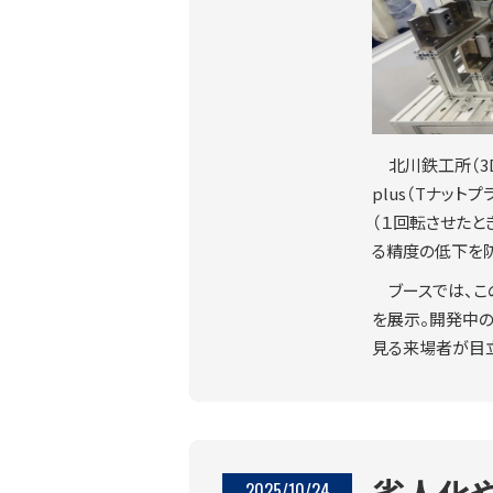
北川鉄工所（3D
plus（Tナットプ
（１回転させたと
る精度の低下を
ブースでは、
を展示。開発中の
見る来場者が目
省人化
2025/10/24