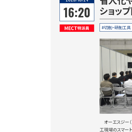
16:20
ショッ
切削・研削工具
MECT特派員
オーエスジー（
工現場のスマート