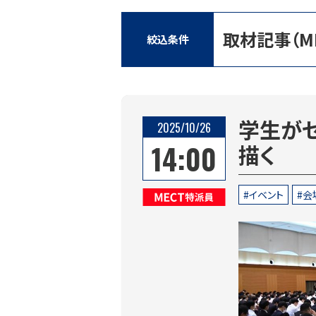
取材記事（M
絞込条件
学生が
2025/10/26
14:00
描く
イベント
会
MECT特派員