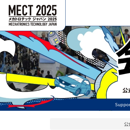
Suppor
公