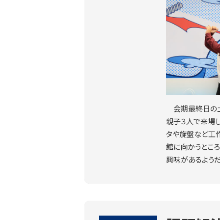
会期最終日の
親子３人で来場
タや旋盤など工
館に向かうところ
興味があるようだ