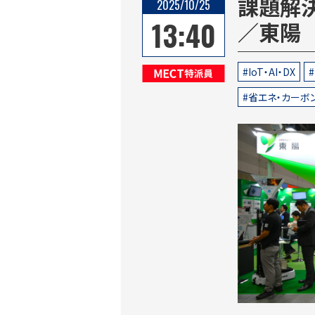
課題解
2025/10/25
13:40
／東陽
IoT・AI・DX
MECT特派員
省エネ・カーボ