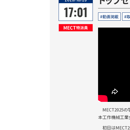
17:01
動画掲載
取
MECT特派員
MECT202
本工作機械工業会
初日はMECT