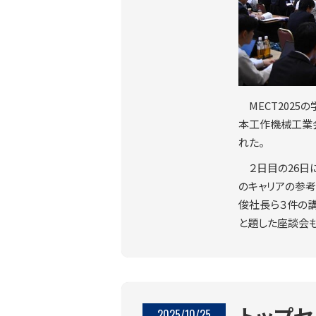
MECT202
本工作機械工業会
れた。
２日目の26日
のキャリアの参
俊社長ら３件の講
と題した座談会も
トップ
2025/10/25