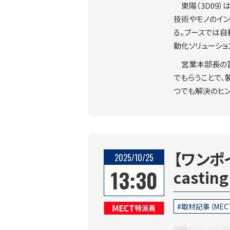
東陽（3D09
技術やモノのイン
る。ブースでは
動化ソリューショ
営業本部長の
でもらうことで
つでも解決のヒン
【ワンポイ
2025/10/25
13:30
casti
取材記事（MEC
MECT特派員