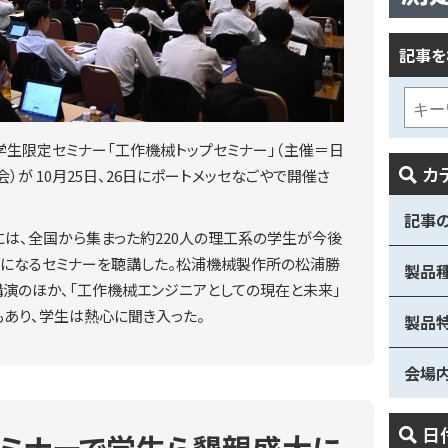
記事を
5の学生限定セミナー「工作機械トップセミナー」（主催＝日
カ
）が 10月25日、26日にポートメッセなごやで開催さ
記事
には、全国から集まった約220人の理工系の学生が今後
考になるセミナーを聴講した。松浦機械製作所の松浦勝
製品
演のほか、「工作機械エンジニアとしての現在と未来」
あり、学生は熱心に聞き入った。
製品
会場
日
セミナーで学生ら懇親盛大に