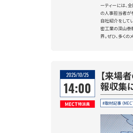
ーティーには、全
の人事担当者が
自社紹介をして
密工業の深山泰
界。ぜひ、多くの
【来場
2025/10/25
14:00
報収集
取材記事（MEC
MECT特派員