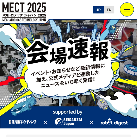
JP
EN