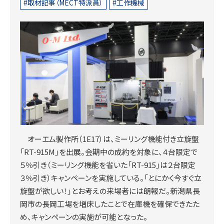
取材記事（MECT特派員）
工作機械
オーエム製作所（1E17）は、ミーリング機能付き立旋盤
「RT-915M」を出展。会期中の成約を対象に、４台限定で
５％引き（ミーリング機能を省いた「RT-915」は２台限定
３％引き）キャンペーンを実施している。「とにかく今すぐ立
旋盤が欲しい！」とお考えの来場者には朗報だ。新潟県長
岡市の長岡工場を増床したことで在庫機を確保できたた
め、キャンペーンの実施が可能となった。