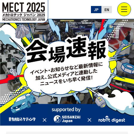
JP
EN