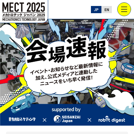
JP
EN