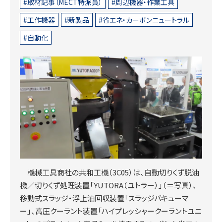
取材記事（MECT特派員）
周辺機器・作業工具
工作機器
新製品
省エネ・カーボンニュートラル
自動化
機械工具商社の共和工機（3C05）は、自動切りくず脱油
機／切りくず処理装置「YUTORA（ユトラー）」（＝写真）、
移動式スラッジ・浮上油回収装置「スラッジバキューマ
ー」、高圧クーラント装置「ハイプレッシャークーラントユニ