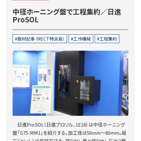
中径ホーニング盤で工程集約／日進
ProSOL
取材記事（MECT特派員）
工作機械
工程集約
日進ProSOL（日進プロソル、1E18）は中径ホーニング
盤「G75-MM1」を紹介する。加工径は50mm～80mm。砥
石（といし）の拡張方法を、張り出し量と張り出し圧の２種