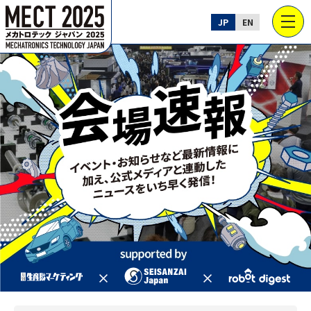
JP
EN